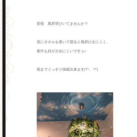
皆様 風邪等ひいてませんか？
首にタオルを巻いて寝ると風邪ひきにくく、
夜中も目がさめにくいですョ♪
朝までぐっすり快眠出来ます(*^。^*)