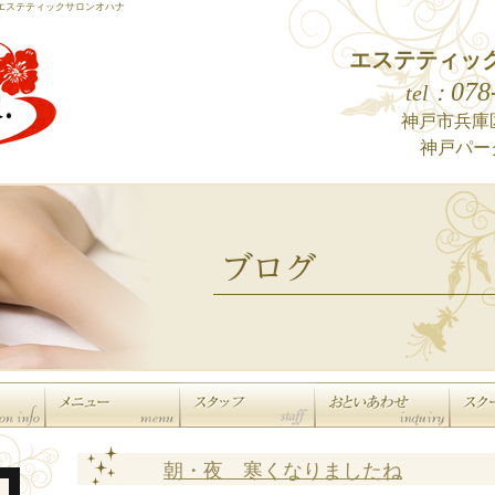
エステティックサロンオハナ
エステティッ
078
tel：
神戸市兵庫区
神戸パー
朝・夜 寒くなりましたね