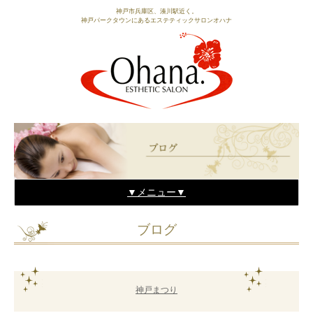
神戸市兵庫区、湊川駅近く。
神戸パークタウンにあるエステティックサロンオハナ
▼メニュー▼
TOP
ブログ
サロン概要
メニュー
神戸まつり
スタッフ