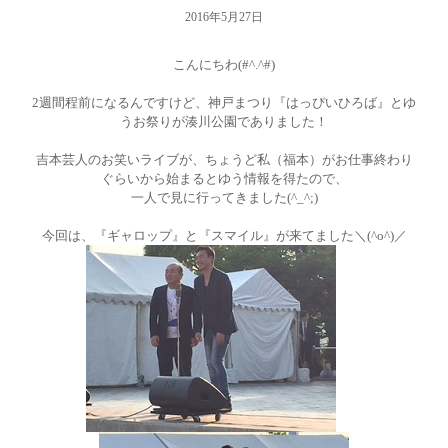
2016年5月27日
おといあわせ
こんにちわ(#^.^#)
スクール
2週間程前になるんですけど、神戸まつり『はっぴいひろば』とゆ
ブログ
うお祭りが湊川公園でありました！
キャンペーン
吉本芸人のお笑いライブが、ちょうど私（福本）がお仕事終わり
ぐらいから始まるとゆう情報を得たので、
一人で見に行ってきました(^_^;)
今回は、『ギャロップ』と『スマイル』が来てました＼(^o^)／